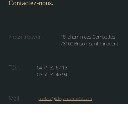
Contactez-nous.
Nous trouver :
18, chemin des Combettes
73100 Brison Saint-Innocent
Tél. :
04 79 52 57 13
06 50 62 46 94
Mail :
contact@elegance-metal.com